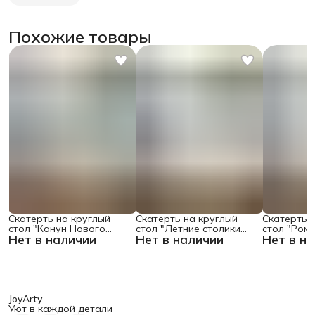
Похожие товары
Скатерть на круглый
Скатерть на круглый
Скатерть 
стол "Канун Нового
стол "Летние столики
стол "Ром
Нет в наличии
Нет в наличии
Нет в н
Года", 150х150 , серия
кафе", 150х150
поляне", 1
Новый год
JoyArty
Уют в каждой детали