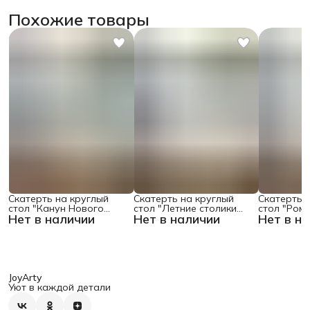
Похожие товары
Скатерть на круглый
Скатерть на круглый
Скатерть 
стол "Канун Нового
стол "Летние столики
стол "Ром
Нет в наличии
Нет в наличии
Нет в н
Года", 150х150 , серия
кафе", 150х150
поляне", 1
Новый год
JoyArty
Уют в каждой детали