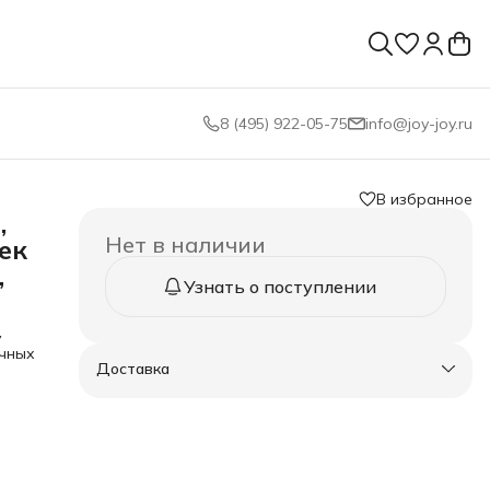
8 (495) 922-05-75
info@joy-joy.ru
В избранное
,
Нет в наличии
ек
,
Узнать о поступлении
у
учных
Доставка
-
ры из
генны
ня,