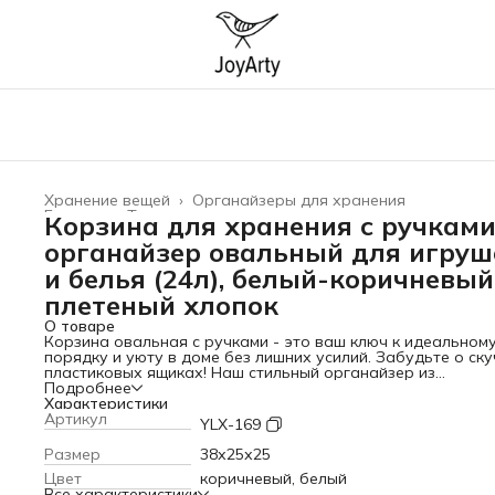
Хранение вещей
›
Органайзеры для хранения
Главная
›
Товары для дома
›
Корзина для хранения с ручками
органайзер овальный для игруш
и белья (24л), белый-коричневый
плетеный хлопок
О товаре
Корзина овальная с ручками - это ваш ключ к идеальном
порядку и уюту в доме без лишних усилий. Забудьте о ск
пластиковых ящиках! Наш стильный органайзер из
натурального хлопка с декоративными элементами из эко
Подробнее
кожи не только прослужит долгие годы своей хозяйке,
Характеристики
благодаря плотному плетению, но и подарит приятные
Артикул
YLX-169
тактильные ощущения во время использования. Аксессуа
такого материала гораздо более экологичны, гипоаллер
Размер
38х25х25
и безопасны для всей семьи.
Универсальный бельевой бак
Цвет
коричневый, белый
легко впишется в интерьер любой комнаты, будь то спаль
Все характеристики