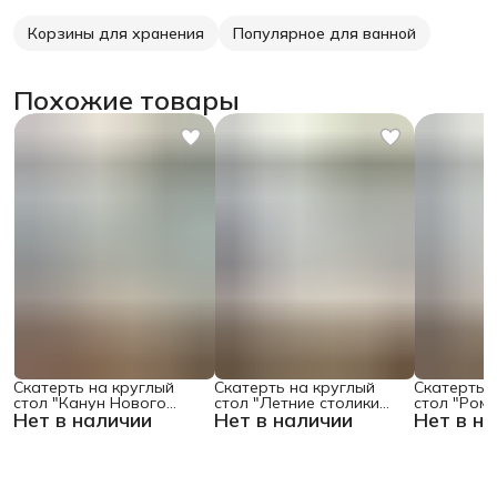
Корзины для хранения
Популярное для ванной
Похожие товары
Скатерть на круглый
Скатерть на круглый
Скатерть 
стол "Канун Нового
стол "Летние столики
стол "Ром
Нет в наличии
Нет в наличии
Нет в н
Года", 150х150 , серия
кафе", 150х150
поляне", 1
Новый год