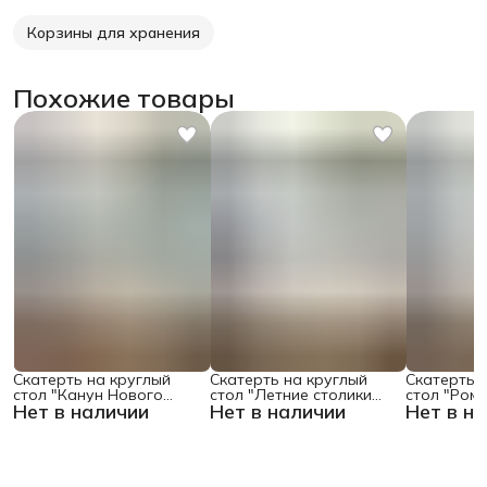
Корзины для хранения
Похожие товары
Скатерть на круглый
Скатерть на круглый
Скатерть 
стол "Канун Нового
стол "Летние столики
стол "Ром
Нет в наличии
Нет в наличии
Нет в н
Года", 150х150 , серия
кафе", 150х150
поляне", 1
Новый год