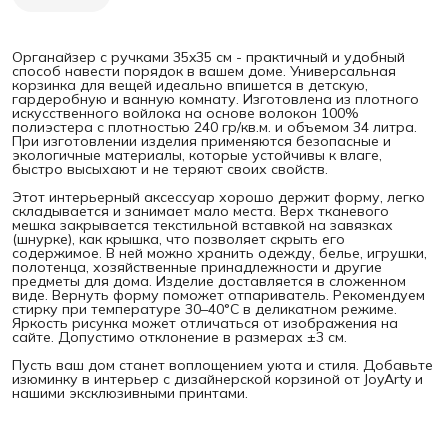
Органайзер с ручками 35x35 см - практичный и удобный
способ навести порядок в вашем доме. Универсальная
корзинка для вещей идеально впишется в детскую,
гардеробную и ванную комнату. Изготовлена из плотного
искусственного войлока на основе волокон 100%
полиэстера с плотностью 240 гр/кв.м. и объемом 34 литра.
При изготовлении изделия применяются безопасные и
экологичные материалы, которые устойчивы к влаге,
быстро высыхают и не теряют своих свойств.
Этот интерьерный аксессуар хорошо держит форму, легко
складывается и занимает мало места. Верх тканевого
мешка закрывается текстильной вставкой на завязках
(шнурке), как крышка, что позволяет скрыть его
содержимое. В ней можно хранить одежду, белье, игрушки,
полотенца, хозяйственные принадлежности и другие
предметы для дома. Изделие доставляется в сложенном
виде. Вернуть форму поможет отпариватель. Рекомендуем
стирку при температуре 30–40°C в деликатном режиме.
Яркость рисунка может отличаться от изображения на
сайте. Допустимо отклонение в размерах ±3 см.
Пусть ваш дом станет воплощением уюта и стиля. Добавьте
изюминку в интерьер с дизайнерской корзиной от JoyArty и
нашими эксклюзивными принтами.