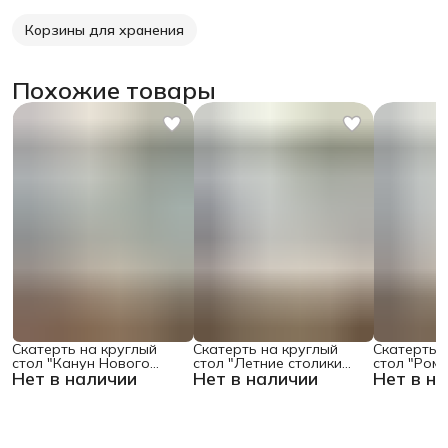
Корзины для хранения
Похожие товары
Скатерть на круглый
Скатерть на круглый
Скатерть 
стол "Канун Нового
стол "Летние столики
стол "Ром
Нет в наличии
Нет в наличии
Нет в н
Года", 150х150 , серия
кафе", 150х150
поляне", 1
Новый год