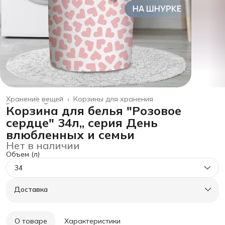
Хранение вещей
›
Корзины для хранения
Главная
›
Товары для дома
›
Корзина для белья "Розовое
сердце" 34л,, серия День
влюбленных и семьи
Нет в наличии
Объем (л)
34
Доставка
О товаре
Характеристики