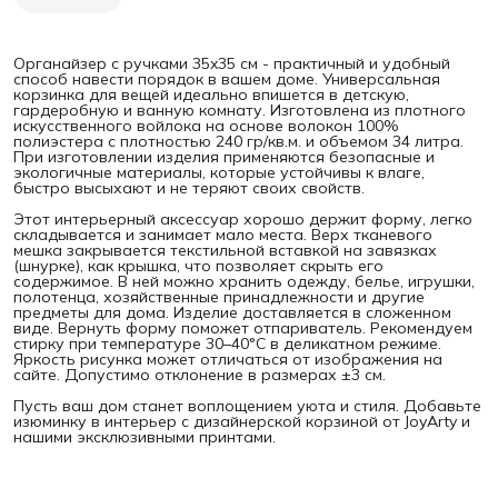
Органайзер с ручками 35x35 см - практичный и удобный
способ навести порядок в вашем доме. Универсальная
корзинка для вещей идеально впишется в детскую,
гардеробную и ванную комнату. Изготовлена из плотного
искусственного войлока на основе волокон 100%
полиэстера с плотностью 240 гр/кв.м. и объемом 34 литра.
При изготовлении изделия применяются безопасные и
экологичные материалы, которые устойчивы к влаге,
быстро высыхают и не теряют своих свойств.
Этот интерьерный аксессуар хорошо держит форму, легко
складывается и занимает мало места. Верх тканевого
мешка закрывается текстильной вставкой на завязках
(шнурке), как крышка, что позволяет скрыть его
содержимое. В ней можно хранить одежду, белье, игрушки,
полотенца, хозяйственные принадлежности и другие
предметы для дома. Изделие доставляется в сложенном
виде. Вернуть форму поможет отпариватель. Рекомендуем
стирку при температуре 30–40°C в деликатном режиме.
Яркость рисунка может отличаться от изображения на
сайте. Допустимо отклонение в размерах ±3 см.
Пусть ваш дом станет воплощением уюта и стиля. Добавьте
изюминку в интерьер с дизайнерской корзиной от JoyArty и
нашими эксклюзивными принтами.