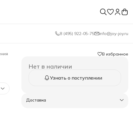
8 (495) 922-05-75
info@joy-joy.ru
ения
В избранное
Нет в наличии
Узнать о поступлении
Доставка
тера
тро