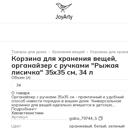
Товары для дома
›
Хранение вещей
›
Корзины для хран
Главная
›
Корзина для хранения вещей,
органайзер с ручками "Рыжая
лисичка" 35x35 см, 34 л
Объем (л)
34
О товаре
Органайзер с ручками 35x35 см - практичный и удобный
способ навести порядок в вашем доме. Универсальная
корзинка для вещей идеально впишется в детскую,
гардеробную и ванную комнату. Изготовлена из плотного
Подробнее
искусственного войлока на основе волокон 100% полиэс
Характеристики
с плотностью 240 гр/кв.м. и объемом 34 литра. При
Артикул
gaba_79744_S
изготовлении изделия применяются безопасные и
экологичные материалы, которые устойчивы к влаге, быс
Цвет
оранжевый, белый, зеленый