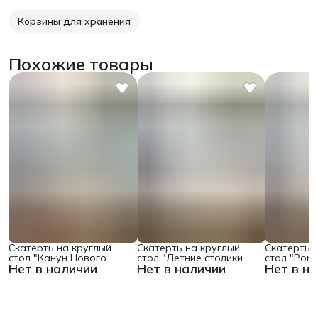
Корзины для хранения
Похожие товары
Скатерть на круглый
Скатерть на круглый
Скатерть 
стол "Канун Нового
стол "Летние столики
стол "Ром
Нет в наличии
Нет в наличии
Нет в н
Года", 150х150 , серия
кафе", 150х150
поляне", 1
Новый год