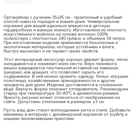
Органайзер с ручками 35x35 см - практичный и удобный
способ навести порядок в вашем доме. Универсальная
корзинка для вещей идеально впишется в детскую,
гардеробную и ванную комнату. Изготовлена из плотного
искусственного войлока на основе волокон 100%
полиэстера с плотностью 240 гр/кв.м. и объемом 34 литра.
При изготовлении изделия применяются безопасные и
экологичные материалы, которые устойчивы к влаге,
быстро высыхают и не теряют своих свойств.
Этот интерьерный аксессуар хорошо держит форму, легко
складывается и занимает мало места. Верх тканевого
мешка закрывается текстильной вставкой на завязках
(шнурке), как крышка, что позволяет скрыть его
содержимое. В ней можно хранить одежду, белье, игрушки,
полотенца, хозяйственные принадлежности и другие
предметы для дома. Изделие доставляется в сложенном
виде. Вернуть форму поможет отпариватель. Рекомендуем
стирку при температуре 30–40°C в деликатном режиме.
Яркость рисунка может отличаться от изображения на
сайте. Допустимо отклонение в размерах ±3 см.
Пусть ваш дом станет воплощением уюта и стиля. Добавьте
изюминку в интерьер с дизайнерской корзиной от JoyArty и
нашими эксклюзивными принтами.