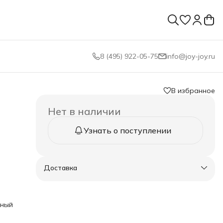
8 (495) 922-05-75
info@joy-joy.ru
В избранное
Нет в наличии
Узнать о поступлении
Доставка
 это
ов,
еный
ый