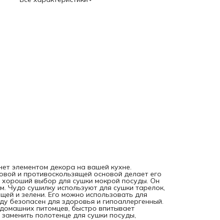
кухонный коврик под посуду безопасен для здоровья и
гипоаллергенный. Подстилка прямоугольгой формы подо
под миски ваших домашних питомцев, быстро впитывает
пролитую воду и высыхает. Впитывающая эко сушилка м
заменить полотенце для сушки посуды, силиконовые и eva
коврики, коврики из микрофибры. При распаковке издели
может присутствовать незначительный запах, связанный 
производственными особенностями. Яркость рисунка мож
отличаться от изображения на сайте. Допустимо отклоне
в размерах +- 2 см.
нет элементом декора на вашей кухне.
овой и противоскользящей основой делает его
о хороший выбор для сушки мокрой посуды. Он
м. Чудо сушилку используют для сушки тарелок,
щей и зелени. Его можно использовать для
ду безопасен для здоровья и гипоаллергенный.
домашних питомцев, быстро впитывает
заменить полотенце для сушки посуды,