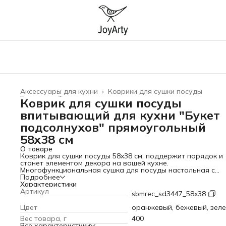
Аксессуары для кухни
›
Коврики для сушки посуды
Главная
›
Товары для дома
›
Коврик для сушки посуды
впитывающий для кухни "Букет
подсолнухов" прямоугольный
58x38 см
О товаре
Коврик для сушки посуды 58x38 см. поддержит порядок и
станет элементом декора на вашей кухне.
Многофункциональная сушка для посуды настольная с
резиновой и противоскользящей основой делает его
Подробнее
водонепроницаемым и нескользящим. Резиновый коврик -
Характеристики
хороший выбор для сушки мокрой посуды. Он прочный и
Артикул
sbmrec_sd3447_58x38
термостойкий, устойчив к воде и моющим средствам. Чудо
сушилку используют для сушки тарелок, столовых прибор
Цвет
оранжевый, бежевый, зел
детских бутылочек, мокрых фруктов, овощей и зелени. Его
Вес товара, г
400
можно использовать для шкафчика и ящика. Универсальн
Все характеристики