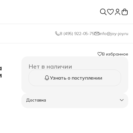
8 (495) 922-05-75
info@joy-joy.ru
В избранное
Нет в наличии
а
м
Узнать о поступлении
Доставка
 это
ов,
ый
йдет