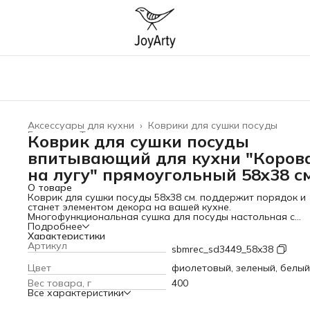
Аксессуары для кухни
›
Коврики для сушки посуды
Главная
›
Товары для дома
›
Коврик для сушки посуды
впитывающий для кухни "Коров
на лугу" прямоугольный 58x38 с
О товаре
Коврик для сушки посуды 58x38 см. поддержит порядок и
станет элементом декора на вашей кухне.
Многофункциональная сушка для посуды настольная с
резиновой и противоскользящей основой делает его
Подробнее
водонепроницаемым и нескользящим. Резиновый коврик -
Характеристики
хороший выбор для сушки мокрой посуды. Он прочный и
Артикул
sbmrec_sd3449_58x38
термостойкий, устойчив к воде и моющим средствам. Чудо
сушилку используют для сушки тарелок, столовых прибор
Цвет
фиолетовый, зеленый, белый
детских бутылочек, мокрых фруктов, овощей и зелени. Его
Вес товара, г
400
можно использовать для шкафчика и ящика. Универсальн
Все характеристики
кухонный коврик под посуду безопасен для здоровья и
гипоаллергенный. Подстилка прямоугольгой формы подо