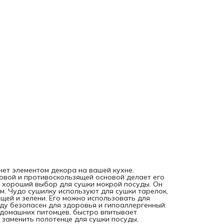
под миски ваших домашних питомцев, быстро впитывает
пролитую воду и высыхает. Впитывающая эко сушилка м
заменить полотенце для сушки посуды, силиконовые и eva
коврики, коврики из микрофибры. При распаковке издели
может присутствовать незначительный запах, связанный 
производственными особенностями. Яркость рисунка мож
отличаться от изображения на сайте. Допустимо отклоне
в размерах +- 2 см.
нет элементом декора на вашей кухне.
овой и противоскользящей основой делает его
о хороший выбор для сушки мокрой посуды. Он
м. Чудо сушилку используют для сушки тарелок,
щей и зелени. Его можно использовать для
ду безопасен для здоровья и гипоаллергенный.
домашних питомцев, быстро впитывает
заменить полотенце для сушки посуды,