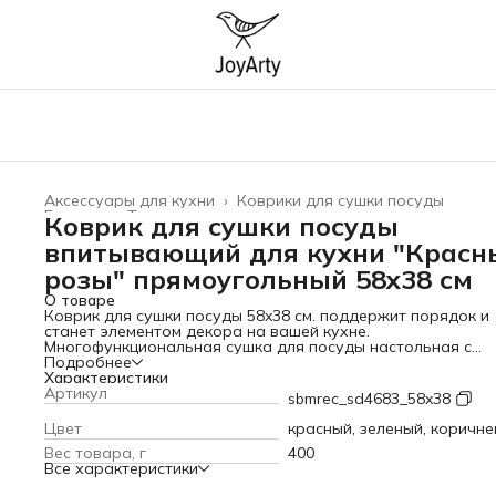
Аксессуары для кухни
›
Коврики для сушки посуды
Главная
›
Товары для дома
›
Коврик для сушки посуды
впитывающий для кухни "Красн
розы" прямоугольный 58x38 см
О товаре
Коврик для сушки посуды 58x38 см. поддержит порядок и
станет элементом декора на вашей кухне.
Многофункциональная сушка для посуды настольная с
резиновой и противоскользящей основой делает его
Подробнее
водонепроницаемым и нескользящим. Резиновый коврик -
Характеристики
хороший выбор для сушки мокрой посуды. Он прочный и
Артикул
sbmrec_sd4683_58x38
термостойкий, устойчив к воде и моющим средствам. Чудо
сушилку используют для сушки тарелок, столовых прибор
Цвет
красный, зеленый, коричн
детских бутылочек, мокрых фруктов, овощей и зелени. Его
Вес товара, г
400
можно использовать для шкафчика и ящика. Универсальн
Все характеристики
кухонный коврик под посуду безопасен для здоровья и
гипоаллергенный. Подстилка прямоугольгой формы подо