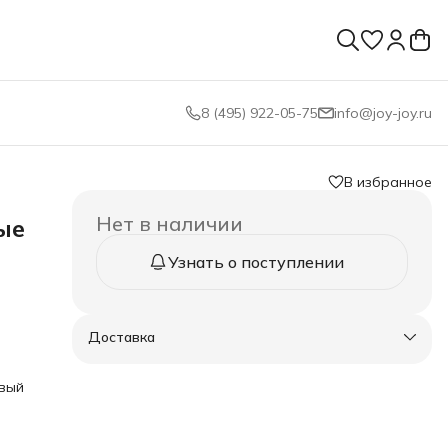
8 (495) 922-05-75
info@joy-joy.ru
В избранное
Нет в наличии
ые
Узнать о поступлении
Доставка
 это
ов,
евый
ый
йдет