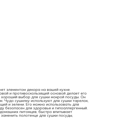
под миски ваших домашних питомцев, быстро впитывает
пролитую воду и высыхает. Впитывающая эко сушилка м
заменить полотенце для сушки посуды, силиконовые и eva
коврики, коврики из микрофибры. При распаковке издели
может присутствовать незначительный запах, связанный 
производственными особенностями. Яркость рисунка мож
отличаться от изображения на сайте. Допустимо отклоне
в размерах +- 2 см.
нет элементом декора на вашей кухне.
овой и противоскользящей основой делает его
о хороший выбор для сушки мокрой посуды. Он
м. Чудо сушилку используют для сушки тарелок,
щей и зелени. Его можно использовать для
ду безопасен для здоровья и гипоаллергенный.
домашних питомцев, быстро впитывает
заменить полотенце для сушки посуды,