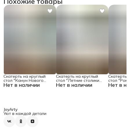
Похожие товары
Скатерть на круглый
Скатерть на круглый
Скатерть 
стол "Канун Нового
стол "Летние столики
стол "Ром
Нет в наличии
Нет в наличии
Нет в н
Года", 150х150 , серия
кафе", 150х150
поляне", 1
Новый год
JoyArty
Уют в каждой детали