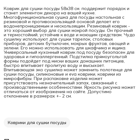
Коврик для сушки посуды 58x38 см. поддержит порядок и
станет элементом декора на вашей кухне.
Многофункциональная сушка для посуды настольная с
резиновой и противоскользящей основой делает его
водонепроницаемым и нескользящим. Резиновый коврик -
это хороший выбор для сушки мокрой посуды. Он прочный
и термостойкий, устойчив к воде и моющим средствам. Чудо
сушилку используют для сушки тарелок, столовых
приборов, детских бутылочек, мокрых фруктов, овощей и
зелени. Его можно использовать для шкафчика и ящика.
Универсальный кухонный коврик под посуду безопасен для
здоровья и гипоаллергенный. Подстилка прямоугольгой
формы подойдет под миски ваших домашних питомцев,
быстро впитывает пролитую воду и высыхает.
Впитывающая эко сушилка может заменить полотенце для
сушки посуды, силиконовые и eva коврики, коврики из
микрофибры. При распаковке изделия может
присутствовать незначительный запах, связанный с
производственными особенностями. Яркость рисунка может
отличаться от изображения на сайте. Допустимо
отклонение в размерах +- 2 см.
Коврики для сушки посуды