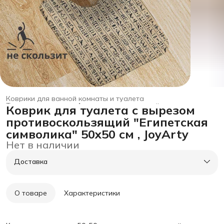
Коврики для ванной комнаты и туалета
Товары для дома
›
Аксессуары для ванной и туалета
›
Коврик для туалета с вырезом
Главная
›
противоскользящий "Египетская
символика" 50x50 см , JoyArty
Нет в наличии
Доставка
О товаре
Характеристики