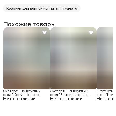
Коврики для ванной комнаты и туалета
Похожие товары
Скатерть на круглый
Скатерть на круглый
Скатерть 
стол "Канун Нового
стол "Летние столики
стол "Ром
Нет в наличии
Нет в наличии
Нет в н
Года", 150х150 , серия
кафе", 150х150
поляне", 1
Новый год