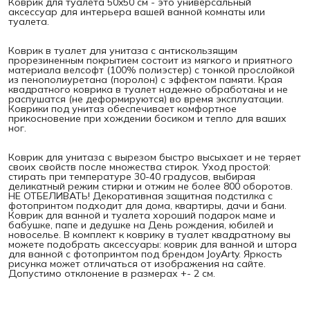
Коврик для туалета 50x50 см - это универсальный
аксессуар для интерьера вашей ванной комнаты или
туалета.
Коврик в туалет для унитаза с антискользящим
прорезиненным покрытием состоит из мягкого и приятного
материала велсофт (100% полиэстер) с тонкой прослойкой
из пенополиуретана (поролон) с эффектом памяти. Края
квадратного коврика в туалет надежно обработаны и не
распушатся (не деформируются) во время эксплуатации.
Коврики под унитаз обеспечивает комфортное
прикосновение при хождении босиком и тепло для ваших
ног.
Коврик для унитаза с вырезом быстро высыхает и не теряет
своих свойств после множества стирок. Уход простой:
стирать при температуре 30-40 градусов, выбирая
деликатный режим стирки и отжим не более 800 оборотов.
НЕ ОТБЕЛИВАТЬ! Декоративная защитная подстилка с
фотопринтом подходит для дома, квартиры, дачи и бани.
Коврик для ванной и туалета хороший подарок маме и
бабушке, папе и дедушке на День рождения, юбилей и
новоселье. В комплект к коврику в туалет квадратному вы
можете подобрать аксессуары: коврик для ванной и штора
для ванной с фотопринтом под брендом JoyArty. Яркость
рисунка может отличаться от изображения на сайте.
Допустимо отклонение в размерах +- 2 см.