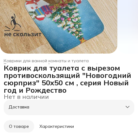
Коврики для ванной комнаты и туалета
Товары для дома
›
Аксессуары для ванной и туалета
›
Коврик для туалета с вырезом
Главная
›
противоскользящий "Новогодний
сюрприз" 50x50 см , серия Новый
год и Рождество
Нет в наличии
Доставка
О товаре
Характеристики