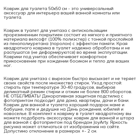
Коврик для туалета 50x50 см - это универсальный
аксессуар для интерьера вашей ванной комнаты или
туалета.
Коврик в туалет для унитаза с антискользящим
прорезиненным покрытием состоит из мягкого и приятного
материала велсофт (100% полиэстер) с тонкой прослойкой
из пенополиуретана (поролон) с эффектом памяти. Края
квадратного коврика в туалет надежно обработаны и не
распушатся (не деформируются) во время эксплуатации.
Коврики под унитаз обеспечивает комфортное
прикосновение при хождении босиком и тепло для ваших
ног.
Коврик для унитаза с вырезом быстро высыхает и не теряет
своих свойств после множества стирок. Уход простой:
стирать при температуре 30-40 градусов, выбирая
деликатный режим стирки и отжим не более 800 оборотов.
НЕ ОТБЕЛИВАТЬ! Декоративная защитная подстилка с
фотопринтом подходит для дома, квартиры, дачи и бани.
Коврик для ванной и туалета хороший подарок маме и
бабушке, папе и дедушке на День рождения, юбилей и
новоселье. В комплект к коврику в туалет квадратному вы
можете подобрать аксессуары: коврик для ванной и штора
для ванной с фотопринтом под брендом JoyArty. Яркость
рисунка может отличаться от изображения на сайте.
Допустимо отклонение в размерах +- 2 см.