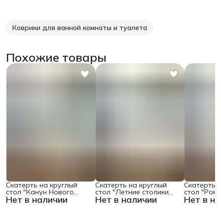
Коврики для ванной комнаты и туалета
Похожие товары
Скатерть на круглый
Скатерть на круглый
Скатерть 
стол "Канун Нового
стол "Летние столики
стол "Ром
Нет в наличии
Нет в наличии
Нет в н
Года", 150х150 , серия
кафе", 150х150
поляне", 1
Новый год