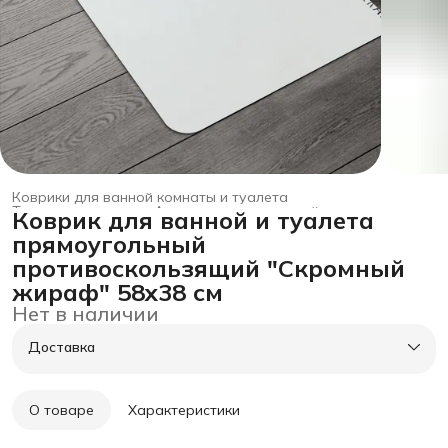
Коврики для ванной комнаты и туалета
Товары для дома
›
Аксессуары для ванной и туалета
›
Коврик для ванной и туалета
Главная
›
прямоугольный
противоскользящий "Скромный
жираф" 58x38 см
Нет в наличии
Доставка
О товаре
Характеристики