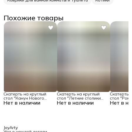
Похожие товары
Скатерть на круглый
Скатерть на круглый
Скатерть 
стол "Канун Нового
стол "Летние столики
стол "Ром
Нет в наличии
Нет в наличии
Нет в н
Года", 150х150 , серия
кафе", 150х150
поляне", 1
Новый год
JoyArty
Уют в каждой детали