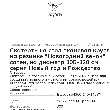
Товары для дома
›
Аксессуары для кухни
›
Скатерти
Главная
›
Скатерть на стол тканевая круг
на резинке "Новогодний венок",
cатен, на диаметр 105-120 см,
серия Новый год и Рождество
О товаре
Скатерть на стол из ткани сатен — отличный выбор для
создания стильного и уютного интерьера вашей кухни ил
столовой. Эта модель размером 140х140 см предназначе
для столов диаметром от 105 до 120 см, что делает ее та
Подробнее
универсальной.
Характеристики
Тканевая скатерть на резинке изготовлена из
Артикул
frtcsat_sd4360_140x140
высококачественного Сатена (100 % полиэстера), которы
обладает особой прочностью и гипоаллергенностью. Её
Цвет
синий, белый, красный
гладкая, приятная на ощупь текстура и лёгкий блеск при
Вес товара, г
300
изделию изысканный вид, напоминая атласную ткань. Она
Все характеристики