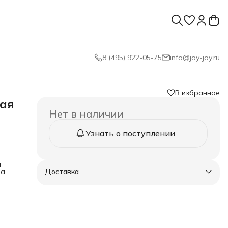
8 (495) 922-05-75
info@joy-joy.ru
В избранное
лая
Нет в наличии
Узнать о поступлении
и
на
Доставка
кой
й
дают